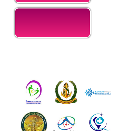
ตัวอย่างชื่อโรงพยาบาลและสถานที่
ฝึกงานภาคปฏิบัติชั้นนำ มากกว่า 360
แห่ง ทั่วประเทศ